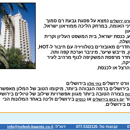
נמצא על פסגת גבעת רם סמוך
ורט ירושלים
ני האומה, במרחק הליכה ממוזיאון ישראל,
ון
, כנסת ישראל, בית המשפט העליון וקרית
לה.
דרים מאובזרים בטלוויזיה עם חיבור ל-HOT,
, מייבש שיער, מיניבר וערכת קפה ותה.
חדר מרפסת המשקיפה לנוף מרהיב לעיר
קה,
הרצל או לכנסת.
וורט ירושלים
בירושלים
בתי מלון
 בירושלים ברמה הגבוהה ביותר, מיקומו הטוב של המלון מאפשר
בצורה הטובה ביותר מגוון אפשרויות שילוב של טיולים בירושל
ות
ור
או
בירושלים ולינה באחד המלונות הכי
יום גיבוש בירושלים
כנסים
 בירושלים.
info@nofesh-baaretz.co.il
*המח