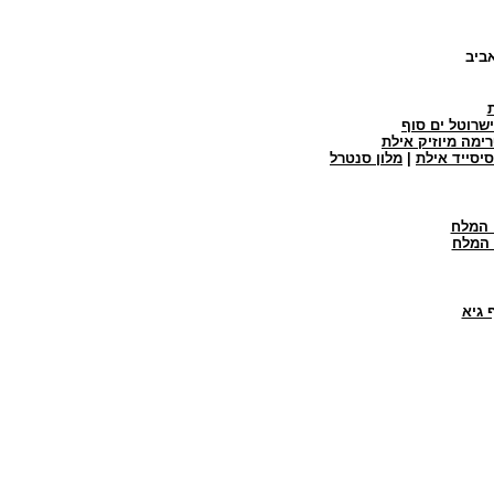
אביב
ישרוטל ים סוף
רימה מיוזיק אילת
יסייד אילת
|
מלון סנטרל
ם המלח
 המלח
 גיא