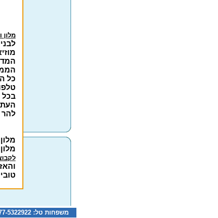
מלון ו
לבניי
מוזיא
המדע
הממש
כל הח
טלפון
בכל 
העתי
להר 
מלון 
מלון
לקבוצ
והאז
טובים
משפחות טל: 077-5322922 קבוצות טל: 077-5322126 דוא"ל: