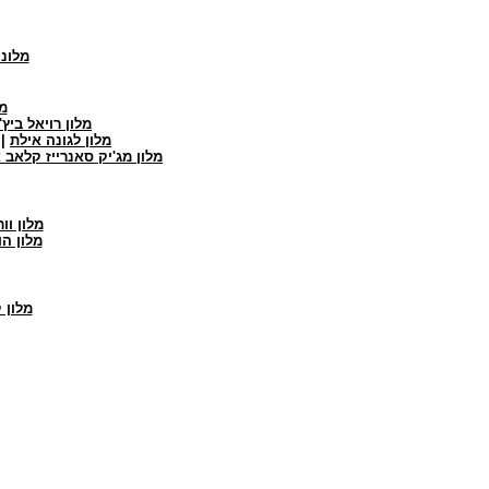
מלונ
מ
מלון רויאל ביץ'
מלון לגונה אילת
|
מלון מג'יק סאנרייז קלאב 
מלון וו
מלון ה
מלון 